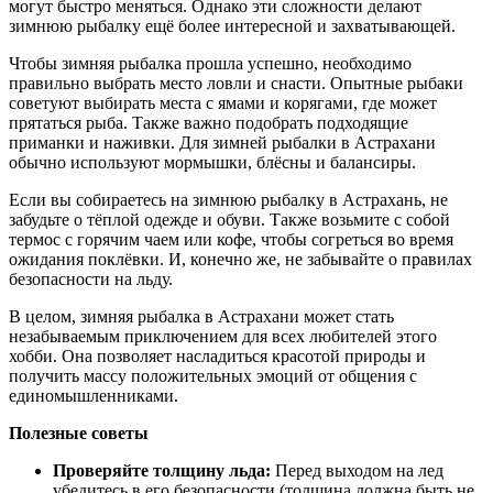
могут быстро меняться. Однако эти сложности делают
зимнюю рыбалку ещё более интересной и захватывающей.
Тритон на карте Астраханской области — Яндекс Карты
Чтобы зимняя рыбалка прошла успешно, необходимо
правильно выбрать место ловли и снасти. Опытные рыбаки
советуют выбирать места с ямами и корягами, где может
прятаться рыба. Также важно подобрать подходящие
приманки и наживки. Для зимней рыбалки в Астрахани
обычно используют мормышки, блёсны и балансиры.
Если вы собираетесь на зимнюю рыбалку в Астрахань, не
забудьте о тёплой одежде и обуви. Также возьмите с собой
термос с горячим чаем или кофе, чтобы согреться во время
ожидания поклёвки. И, конечно же, не забывайте о правилах
безопасности на льду.
В целом, зимняя рыбалка в Астрахани может стать
незабываемым приключением для всех любителей этого
хобби. Она позволяет насладиться красотой природы и
получить массу положительных эмоций от общения с
единомышленниками.
Полезные советы
Проверяйте толщину льда:
Перед выходом на лед
убедитесь в его безопасности (толщина должна быть не